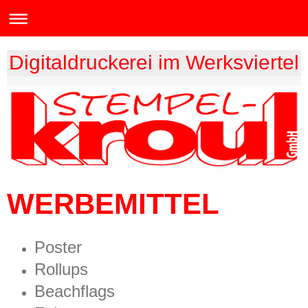
Digitaldruckerei im Werksviertel
WERBEMITTEL
Poster
Rollups
Beachflags